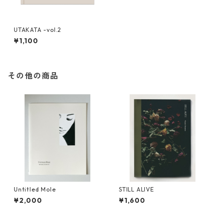
UTAKATA -vol.2
¥1,100
その他の商品
Untitled Mole
STILL ALIVE
¥2,000
¥1,600